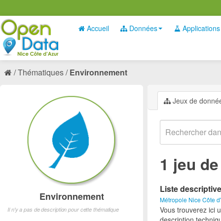
Accueil
Données
Applications
Thématiques
Environnement
Jeux de donné
1 jeu d
Liste descriptiv
Environnement
Métropole Nice Côte d
Vous trouverez ici 
Il n'y a pas de description pour cette thématique
description techniq