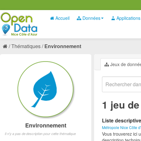
Accueil
Données
Applications
Thématiques
Environnement
Jeux de donné
1 jeu d
Liste descriptiv
Environnement
Métropole Nice Côte d
Vous trouverez ici 
Il n'y a pas de description pour cette thématique
description techniq