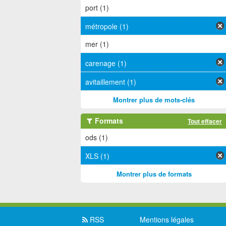
port (1)
métropole (1)
mer (1)
carenage (1)
avitaillement (1)
Montrer plus de mots-clés
Formats
Tout effacer
ods (1)
XLS (1)
Montrer plus de formats
RSS
Mentions légales