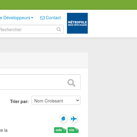
e Développeurs
Contact
Trier par
e la
ods
xls