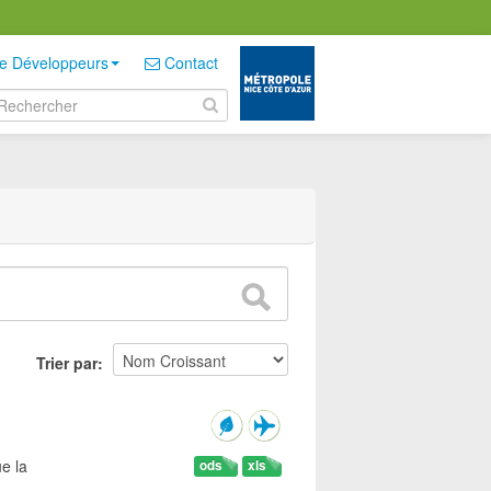
e Développeurs
Contact
Trier par
e la
ods
xls