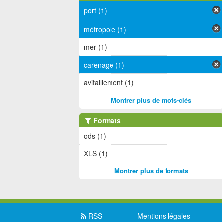
port (1)
métropole (1)
mer (1)
carenage (1)
avitaillement (1)
Montrer plus de mots-clés
Formats
ods (1)
XLS (1)
Montrer plus de formats
RSS
Mentions légales