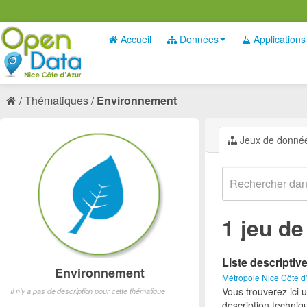
Accueil
Données
Applications
Thématiques
Environnement
Jeux de donné
1 jeu d
Liste descriptiv
Environnement
Métropole Nice Côte d
Vous trouverez ici 
Il n'y a pas de description pour cette thématique
description techniq