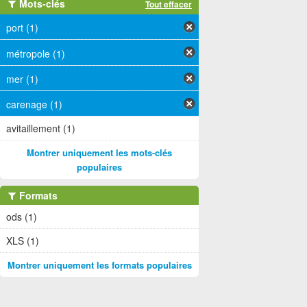
Mots-clés
Tout effacer
port (1)
métropole (1)
mer (1)
carenage (1)
avitaillement (1)
Montrer uniquement les mots-clés
populaires
Formats
ods (1)
XLS (1)
Montrer uniquement les formats populaires