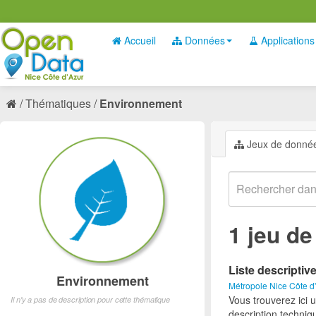
Accueil
Données
Applications
Thématiques
Environnement
Jeux de donné
1 jeu d
Liste descriptiv
Environnement
Métropole Nice Côte d
Vous trouverez ici 
Il n'y a pas de description pour cette thématique
description techniq