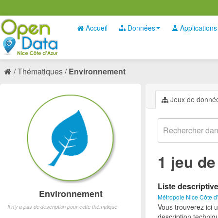
Accueil
Données
Applications
Thématiques
Environnement
Jeux de donné
1 jeu d
Liste descriptiv
Environnement
Métropole Nice Côte d
Vous trouverez ici 
Il n'y a pas de description pour cette thématique
description techniq