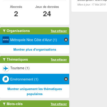
Mise à jour: 17 Mai 2019
Abonnés
Jeux de données
2
24
Organisations
Tout effacer
Métropole Nice Côte d'Azur (1)
Montrer plus d'organisations
Thématiques
Tout effacer
Tourisme (1)
Environnement (1)
Montrer uniquement les thématiques
populaires
Mots-clés
Tout effacer