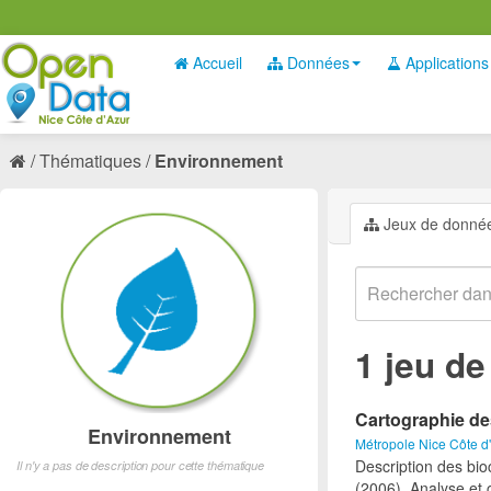
Accueil
Données
Applications
Thématiques
Environnement
Jeux de donné
1 jeu d
Cartographie d
Environnement
Métropole Nice Côte d
Description des bio
Il n'y a pas de description pour cette thématique
(2006). Analyse et 