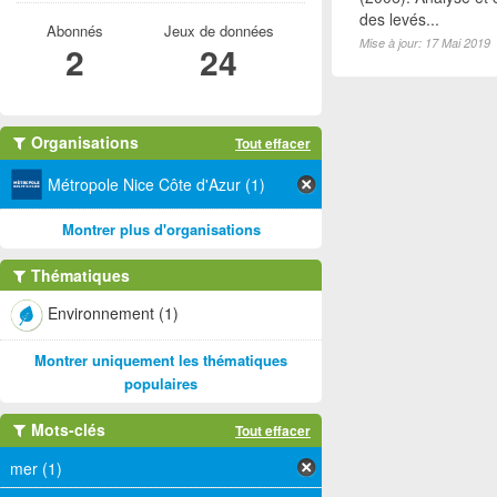
des levés...
Abonnés
Jeux de données
Mise à jour: 17 Mai 2019
2
24
Organisations
Tout effacer
Métropole Nice Côte d'Azur (1)
Montrer plus d'organisations
Thématiques
Environnement (1)
Montrer uniquement les thématiques
populaires
Mots-clés
Tout effacer
mer (1)