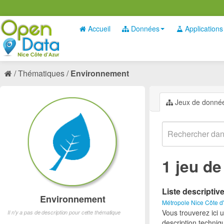
Accueil
Données
Applications
Thématiques
Environnement
Jeux de donné
1 jeu d
Liste descriptiv
Environnement
Métropole Nice Côte d
Vous trouverez ici 
Il n'y a pas de description pour cette thématique
description techniq