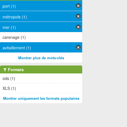
port (1)
métropole (1)
mer (1)
carenage (1)
avitaillement (1)
Montrer plus de mots-clés
Formats
ods (1)
XLS (1)
Montrer uniquement les formats populaires