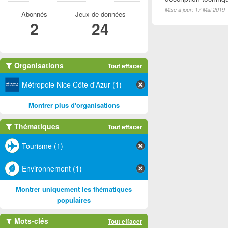
Mise à jour: 17 Mai 2019
Abonnés
Jeux de données
2
24
Organisations
Tout effacer
Métropole Nice Côte d'Azur (1)
Montrer plus d'organisations
Thématiques
Tout effacer
Tourisme (1)
Environnement (1)
Montrer uniquement les thématiques
populaires
Mots-clés
Tout effacer