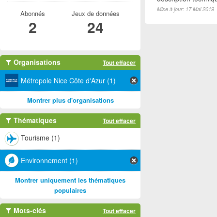
Mise à jour: 17 Mai 2019
Abonnés
Jeux de données
2
24
Organisations
Tout effacer
Métropole Nice Côte d'Azur (1)
Montrer plus d'organisations
Thématiques
Tout effacer
Tourisme (1)
Environnement (1)
Montrer uniquement les thématiques
populaires
Mots-clés
Tout effacer