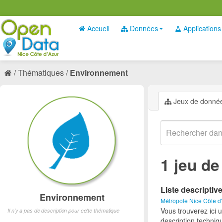
Accueil
Données
Applications
Thématiques
Environnement
Jeux de donné
1 jeu d
Liste descriptiv
Environnement
Métropole Nice Côte d
Vous trouverez ici 
Il n'y a pas de description pour cette thématique
description techniq