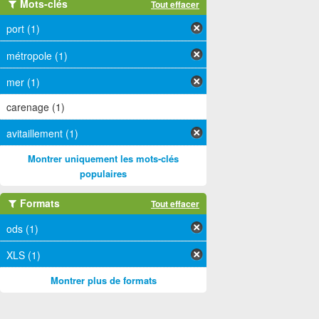
Mots-clés
Tout effacer
port (1)
métropole (1)
mer (1)
carenage (1)
avitaillement (1)
Montrer uniquement les mots-clés
populaires
Formats
Tout effacer
ods (1)
XLS (1)
Montrer plus de formats