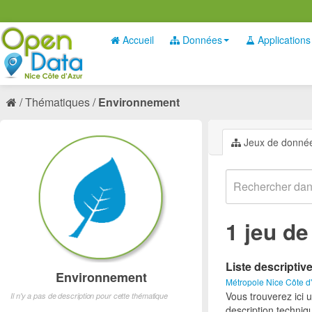
Accueil
Données
Applications
Thématiques
Environnement
Jeux de donné
1 jeu d
Liste descriptiv
Environnement
Métropole Nice Côte d
Vous trouverez ici 
Il n'y a pas de description pour cette thématique
description techniq