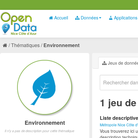
Accueil
Données
Applications
Thématiques
Environnement
Jeux de donné
1 jeu d
Liste descriptiv
Environnement
Métropole Nice Côte d
Vous trouverez ici 
Il n'y a pas de description pour cette thématique
description techniq