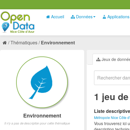
Accueil
Données
Applications
Thématiques
Environnement
Jeux de donné
1 jeu d
Liste descriptiv
Environnement
Métropole Nice Côte d
Vous trouverez ici 
Il n'y a pas de description pour cette thématique
description techniq