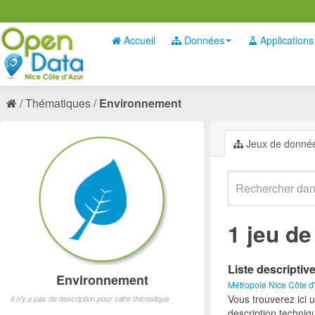
Accueil
Données
Applications
Thématiques
Environnement
Jeux de donné
1 jeu d
Liste descriptiv
Environnement
Métropole Nice Côte d
Vous trouverez ici 
Il n'y a pas de description pour cette thématique
description techniq