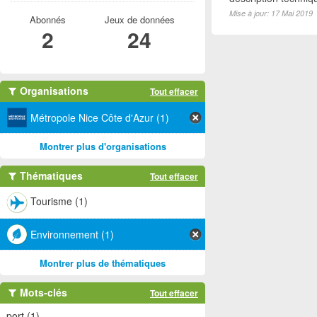
Mise à jour: 17 Mai 2019
Abonnés
Jeux de données
2
24
Organisations
Tout effacer
Métropole Nice Côte d'Azur (1)
Montrer plus d'organisations
Thématiques
Tout effacer
Tourisme (1)
Environnement (1)
Montrer plus de thématiques
Mots-clés
Tout effacer
port (1)