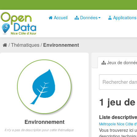
Accueil
Données
Applications
Thématiques
Environnement
Jeux de donné
1 jeu d
Liste descriptiv
Environnement
Métropole Nice Côte d
Vous trouverez ici 
Il n'y a pas de description pour cette thématique
description techniq