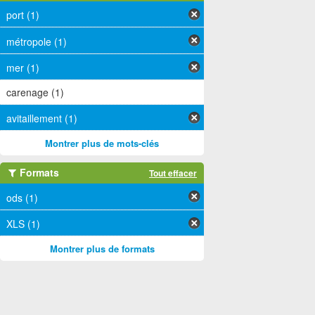
port (1)
métropole (1)
mer (1)
carenage (1)
avitaillement (1)
Montrer plus de mots-clés
Formats
Tout effacer
ods (1)
XLS (1)
Montrer plus de formats