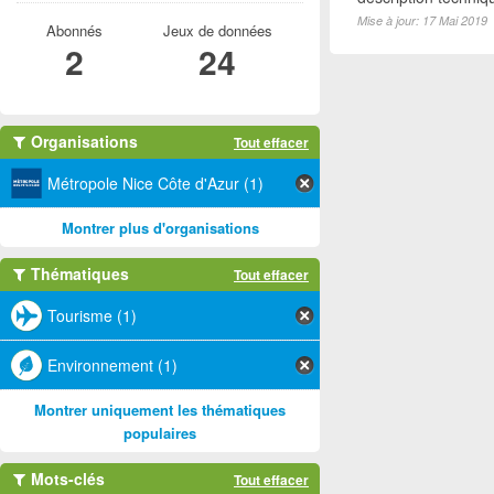
Mise à jour: 17 Mai 2019
Abonnés
Jeux de données
2
24
Organisations
Tout effacer
Métropole Nice Côte d'Azur (1)
Montrer plus d'organisations
Thématiques
Tout effacer
Tourisme (1)
Environnement (1)
Montrer uniquement les thématiques
populaires
Mots-clés
Tout effacer