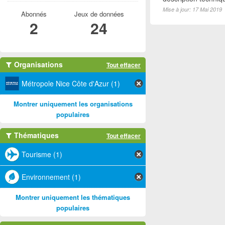
Mise à jour: 17 Mai 2019
Abonnés
Jeux de données
2
24
Organisations
Tout effacer
Métropole Nice Côte d'Azur (1)
Montrer uniquement les organisations
populaires
Thématiques
Tout effacer
Tourisme (1)
Environnement (1)
Montrer uniquement les thématiques
populaires