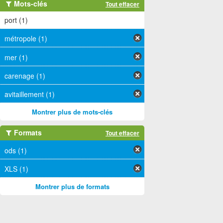
Mots-clés
Tout effacer
port (1)
métropole (1)
mer (1)
carenage (1)
avitaillement (1)
Montrer plus de mots-clés
Formats
Tout effacer
ods (1)
XLS (1)
Montrer plus de formats