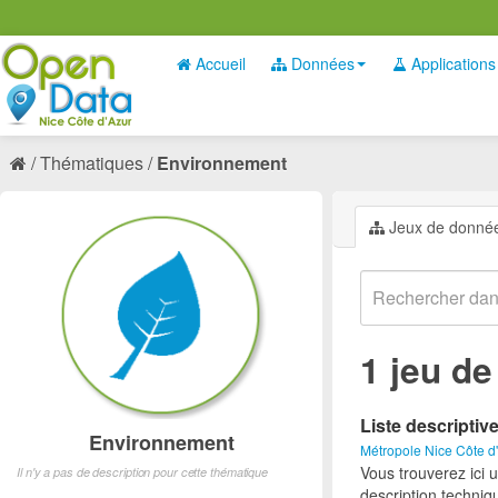
Accueil
Données
Applications
Thématiques
Environnement
Jeux de donné
1 jeu d
Liste descriptiv
Environnement
Métropole Nice Côte d
Vous trouverez ici 
Il n'y a pas de description pour cette thématique
description techniq