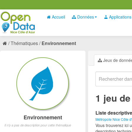
Accueil
Données
Applications
Thématiques
Environnement
Jeux de donné
1 jeu d
Liste descriptiv
Environnement
Métropole Nice Côte d
Vous trouverez ici 
Il n'y a pas de description pour cette thématique
description techniq