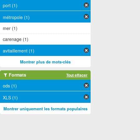
port (1)
métropole (1)
mer (1)
carenage (1)
avitaillement (1)
Montrer plus de mots-clés
Formats
Tout effacer
ods (1)
XLS (1)
Montrer uniquement les formats populaires