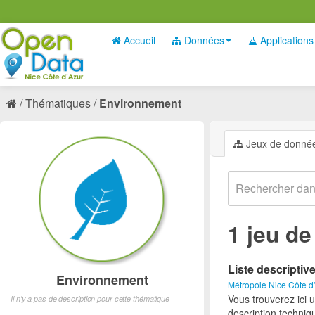
Accueil
Données
Applications
Thématiques
Environnement
Jeux de donné
1 jeu d
Liste descriptiv
Environnement
Métropole Nice Côte d
Vous trouverez ici 
Il n'y a pas de description pour cette thématique
description techniq