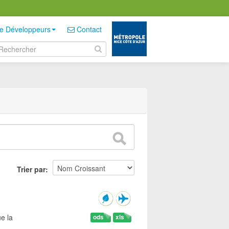
e Développeurs
Contact
Trier par
e la
ods
xls