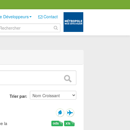
e Développeurs
Contact
Trier par
e la
ods
xls