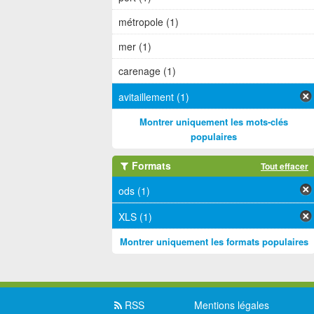
métropole (1)
mer (1)
carenage (1)
avitaillement (1)
Montrer uniquement les mots-clés
populaires
Formats
Tout effacer
ods (1)
XLS (1)
Montrer uniquement les formats populaires
RSS
Mentions légales