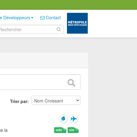
e Développeurs
Contact
Trier par
e la
ods
xls