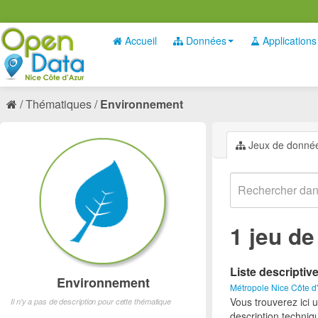
Accueil
Données
Applications
Thématiques
Environnement
Jeux de donné
1 jeu d
Liste descriptiv
Environnement
Métropole Nice Côte d
Vous trouverez ici 
Il n'y a pas de description pour cette thématique
description techniq