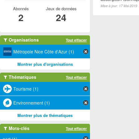
Mise à jour: 17 Mai 2019
Abonnés
Jeux de données
2
24
Organisations
Tout effacer
Métropole Nice Côte d'Azur (1)
Montrer plus d'organisations
Thématiques
Tout effacer
Tourisme (1)
Environnement (1)
Montrer plus de thématiques
Mots-clés
Tout effacer