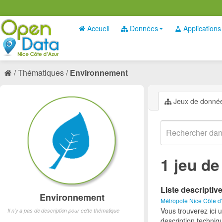
Accueil
Données
Applications
Thématiques
Environnement
Jeux de donné
1 jeu d
Liste descriptiv
Environnement
Métropole Nice Côte d
Vous trouverez ici 
Il n'y a pas de description pour cette thématique
description techniq