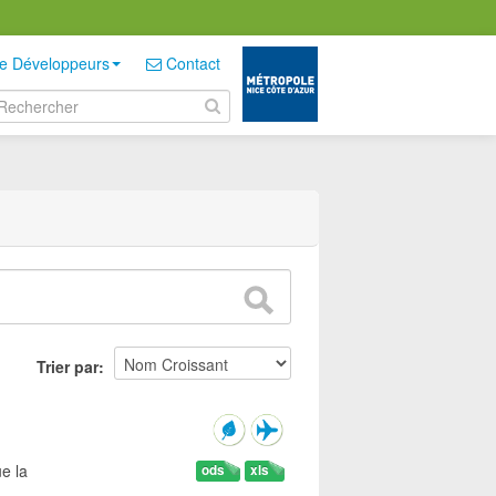
e Développeurs
Contact
Trier par
e la
ods
xls