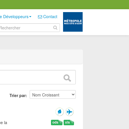
e Développeurs
Contact
Trier par
e la
ods
xls