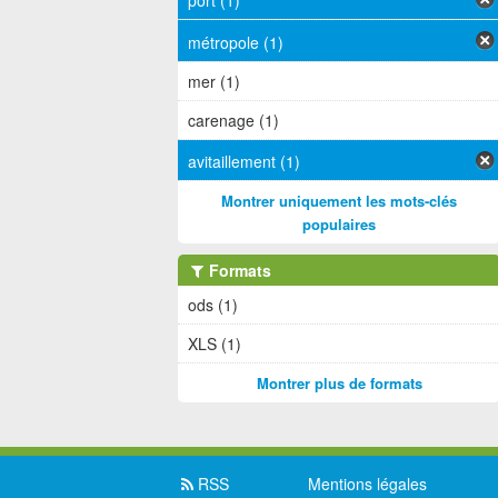
port (1)
métropole (1)
mer (1)
carenage (1)
avitaillement (1)
Montrer uniquement les mots-clés
populaires
Formats
ods (1)
XLS (1)
Montrer plus de formats
RSS
Mentions légales