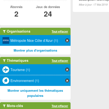
Mise à jour: 17 Mai 2019
Abonnés
Jeux de données
2
24
Organisations
Tout effacer
Métropole Nice Côte d'Azur (1)
Montrer plus d'organisations
Thématiques
Tout effacer
Tourisme (1)
Environnement (1)
Montrer uniquement les thématiques
populaires
Mots-clés
Tout effacer