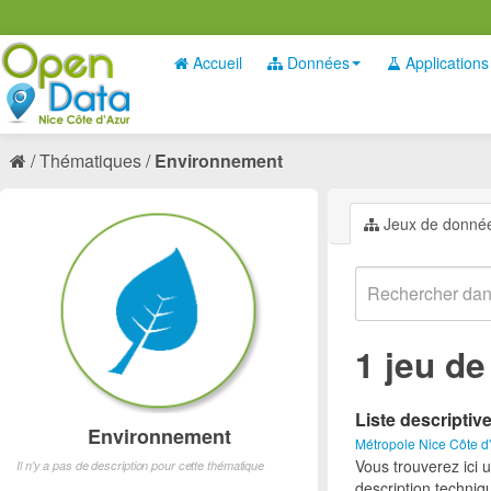
Accueil
Données
Applications
Thématiques
Environnement
Jeux de donné
1 jeu d
Liste descriptiv
Environnement
Métropole Nice Côte d
Vous trouverez ici 
Il n'y a pas de description pour cette thématique
description techniq