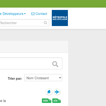
e Développeurs
Contact
Trier par
e la
ods
xls