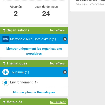
Mise à jour: 17 Mai 2019
Abonnés
Jeux de données
2
24
Organisations
Tout effacer
Métropole Nice Côte d'Azur (1)
Montrer uniquement les organisations
populaires
Thématiques
Tout effacer
Tourisme (1)
Environnement (1)
Montrer plus de thématiques
Mots-clés
Tout effacer