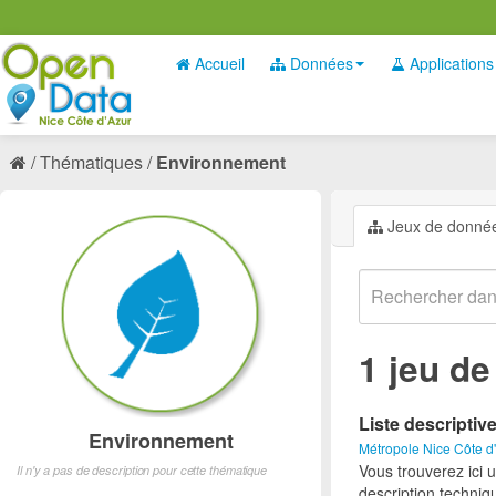
Accueil
Données
Applications
Thématiques
Environnement
Jeux de donné
1 jeu d
Liste descriptiv
Environnement
Métropole Nice Côte d
Vous trouverez ici 
Il n'y a pas de description pour cette thématique
description techniq