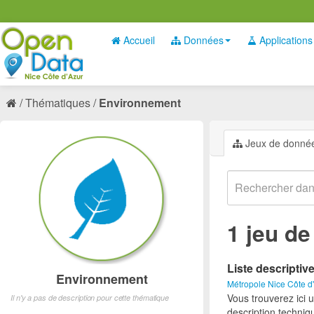
Accueil
Données
Applications
Thématiques
Environnement
Jeux de donné
1 jeu d
Liste descriptiv
Environnement
Métropole Nice Côte d
Vous trouverez ici 
Il n'y a pas de description pour cette thématique
description techniq