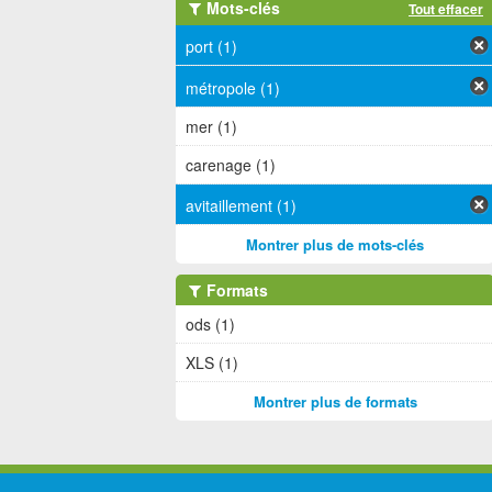
Mots-clés
Tout effacer
port (1)
métropole (1)
mer (1)
carenage (1)
avitaillement (1)
Montrer plus de mots-clés
Formats
ods (1)
XLS (1)
Montrer plus de formats