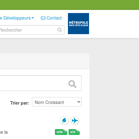
e Développeurs
Contact
Trier par
e la
ods
xls