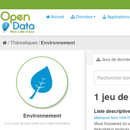
Accueil
Données
Applications
Thématiques
Environnement
Jeux de donné
1 jeu d
Liste descriptiv
Environnement
Métropole Nice Côte d
Vous trouverez ici 
Il n'y a pas de description pour cette thématique
description techniq