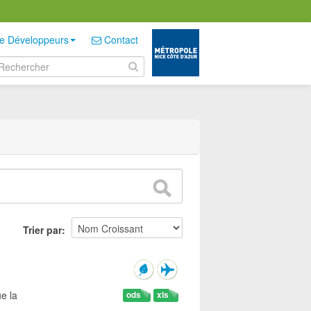
e Développeurs
Contact
Trier par
e la
ods
xls