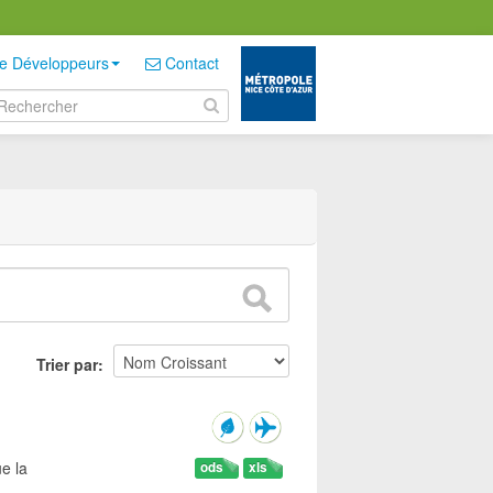
e Développeurs
Contact
Trier par
e la
ods
xls