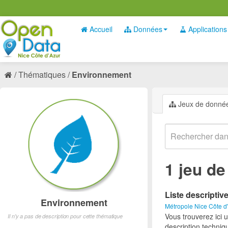
Accueil
Données
Applications
Thématiques
Environnement
Jeux de donné
1 jeu d
Liste descriptiv
Environnement
Métropole Nice Côte d
Vous trouverez ici 
Il n'y a pas de description pour cette thématique
description techniq