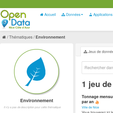
Accueil
Données
Applications
Thématiques
Environnement
Jeux de donné
1 jeu d
Tonnage mensuel 
Environnement
par an
Ville de Nice
Il n'y a pas de description pour cette thématique
Vous trouverez ici 