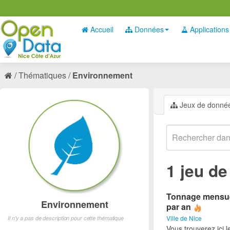
Accueil
Données
Applications
Thématiques
Environnement
Jeux de donné
1 jeu d
Tonnage mensuel
Environnement
par an
Ville de Nice
Il n'y a pas de description pour cette thématique
Vous trouverez ici 