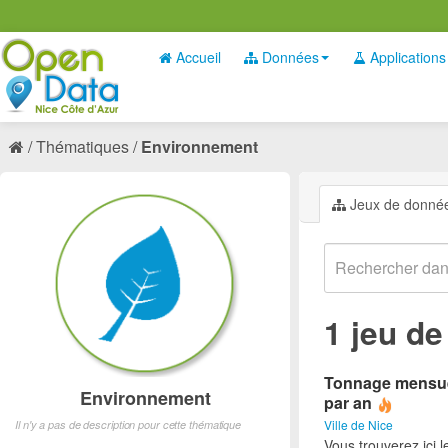
Accueil
Données
Applications
Thématiques
Environnement
Jeux de donné
1 jeu d
Tonnage mensuel 
Environnement
par an
Ville de Nice
Il n'y a pas de description pour cette thématique
Vous trouverez ici 