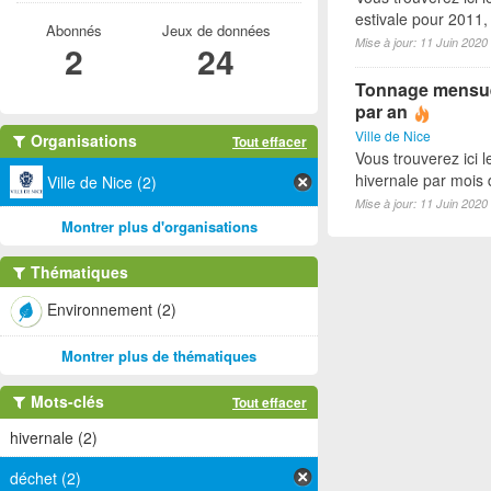
estivale pour 2011
Abonnés
Jeux de données
Mise à jour: 11 Juin 2020
2
24
Tonnage mensuel
par an
Ville de Nice
Organisations
Tout effacer
Vous trouverez ici 
hivernale par mois
Ville de Nice (2)
Mise à jour: 11 Juin 2020
Montrer plus d'organisations
Thématiques
Environnement (2)
Montrer plus de thématiques
Mots-clés
Tout effacer
hivernale (2)
déchet (2)