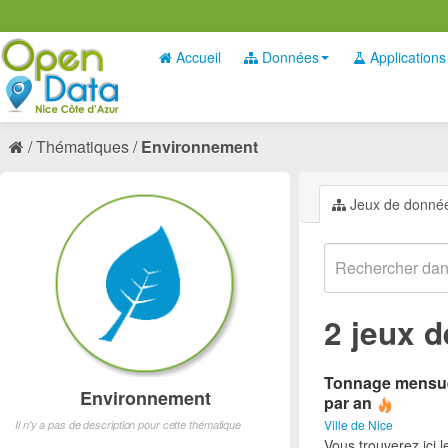
Accueil
Données
Applications
Thématiques
Environnement
Jeux de donné
2 jeux 
Tonnage mensuel 
Environnement
par an
Ville de Nice
Il n'y a pas de description pour cette thématique
Vous trouverez ici 