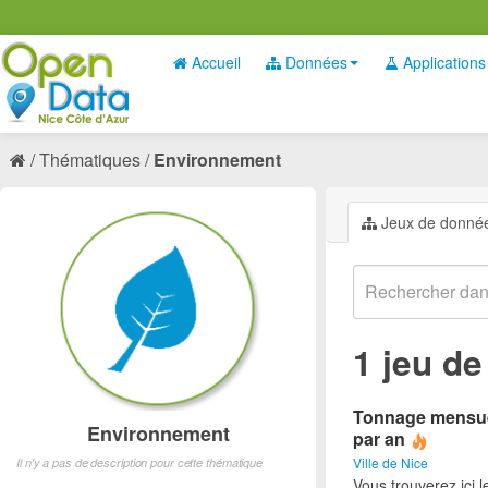
Accueil
Données
Applications
Thématiques
Environnement
Jeux de donné
1 jeu d
Tonnage mensuel
Environnement
par an
Ville de Nice
Il n'y a pas de description pour cette thématique
Vous trouverez ici 