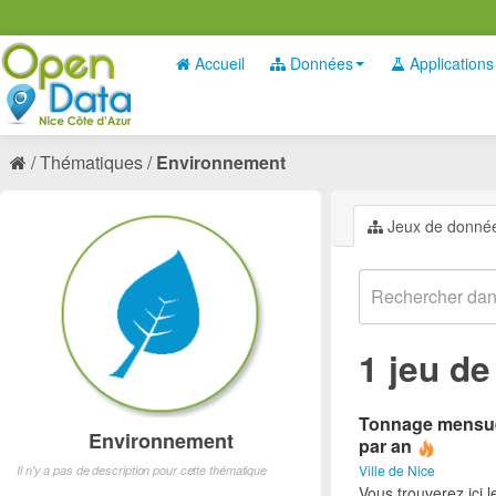
Accueil
Données
Applications
Thématiques
Environnement
Jeux de donné
1 jeu d
Tonnage mensuel
Environnement
par an
Ville de Nice
Il n'y a pas de description pour cette thématique
Vous trouverez ici 