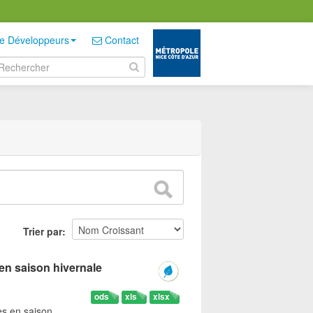
e Développeurs
Contact
Trier par
en saison hivernale
ods
xls
xlsx
es en saison