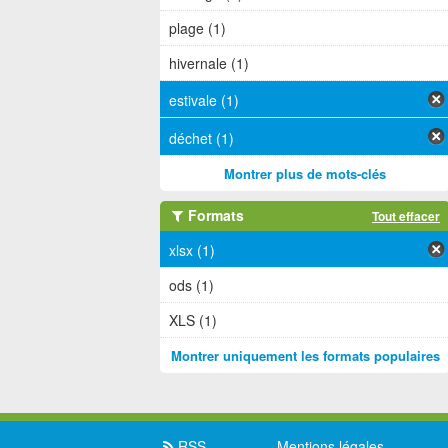
plage (1)
hivernale (1)
estivale (1)
déchet (1)
Montrer plus de mots-clés
Formats
Tout effacer
xlsx (1)
ods (1)
XLS (1)
Montrer uniquement les formats populaires
RSS
Mentions légales