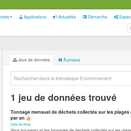
nées
Applications
Actualités
Démarche
Espac
Jeux de données
À propos
1 jeu de données trouvé
Tonnage mensuel de déchets collectés sur les plages 
par an
Ville de Nice
Vous trouverez ici les tonnages de dechets collectés sur les plag