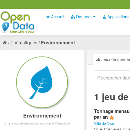
Accueil
Données
Applications
Thématiques
Environnement
Jeux de donné
1 jeu d
Tonnage mensuel
Environnement
par an
Ville de Nice
Il n'y a pas de description pour cette thématique
Vous trouverez ici 