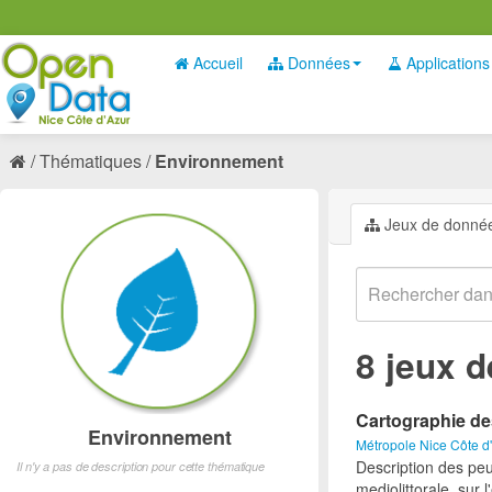
Accueil
Données
Applications
Thématiques
Environnement
Jeux de donné
8 jeux 
Cartographie de
Environnement
Métropole Nice Côte d
Description des peu
Il n'y a pas de description pour cette thématique
mediolittorale, sur 