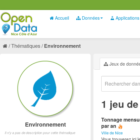
Accueil
Données
Applications
Thématiques
Environnement
Jeux de donné
1 jeu d
Tonnage mensuel 
Environnement
par an
Ville de Nice
Il n'y a pas de description pour cette thématique
Vous trouverez ici 