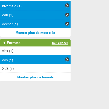
hivernale (1)
eau (1)
déchet (1)
Montrer plus de mots-clés
Formats
Tout effacer
xlsx (1)
ods (1)
XLS (1)
Montrer plus de formats