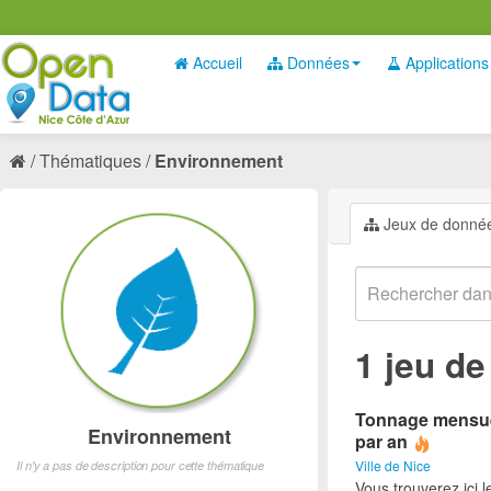
Accueil
Données
Applications
Thématiques
Environnement
Jeux de donné
1 jeu d
Tonnage mensuel 
Environnement
par an
Ville de Nice
Il n'y a pas de description pour cette thématique
Vous trouverez ici 