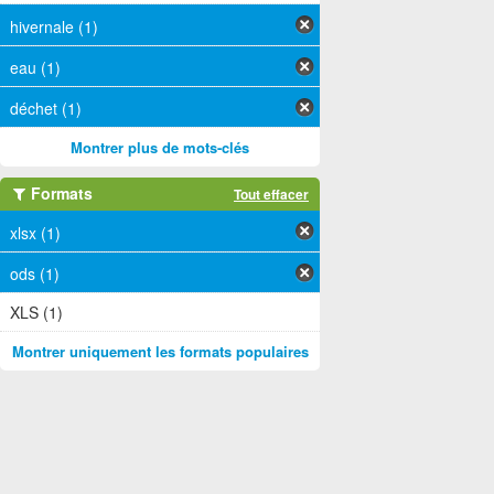
hivernale (1)
eau (1)
déchet (1)
Montrer plus de mots-clés
Formats
Tout effacer
xlsx (1)
ods (1)
XLS (1)
Montrer uniquement les formats populaires