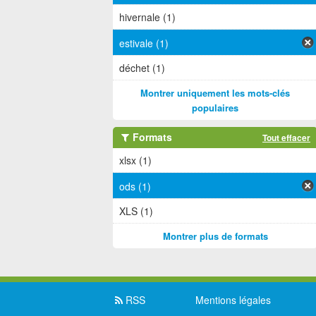
hivernale (1)
estivale (1)
déchet (1)
Montrer uniquement les mots-clés
populaires
Formats
Tout effacer
xlsx (1)
ods (1)
XLS (1)
Montrer plus de formats
RSS
Mentions légales