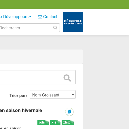
e Développeurs
Contact
Trier par
en saison hivernale
ods
xls
xlsx
es en saison