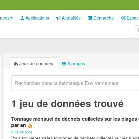
nées
Applications
Actualités
Démarche
Espac
Jeux de données
À propos
1 jeu de données trouvé
Tonnage mensuel de déchets collectés sur les plages 
par an
Ville de Nice
Vous trouverez ici les tonnages de dechets collectés sur les plag