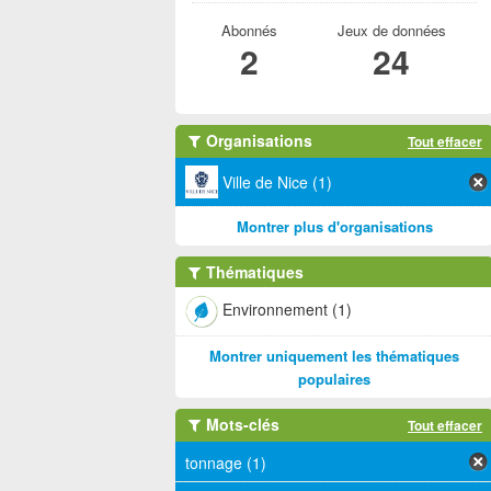
Abonnés
Jeux de données
2
24
Organisations
Tout effacer
Ville de Nice (1)
Montrer plus d'organisations
Thématiques
Environnement (1)
Montrer uniquement les thématiques
populaires
Mots-clés
Tout effacer
tonnage (1)