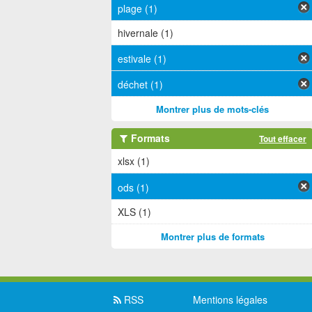
plage (1)
hivernale (1)
estivale (1)
déchet (1)
Montrer plus de mots-clés
Formats
Tout effacer
xlsx (1)
ods (1)
XLS (1)
Montrer plus de formats
RSS
Mentions légales