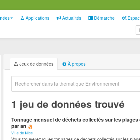
nées
Applications
Actualités
Démarche
Espac
Jeux de données
À propos
1 jeu de données trouvé
Tonnage mensuel de déchets collectés sur les plages 
par an
Ville de Nice
Vous trouverez ici les tonnages de dechets collectés sur les plag