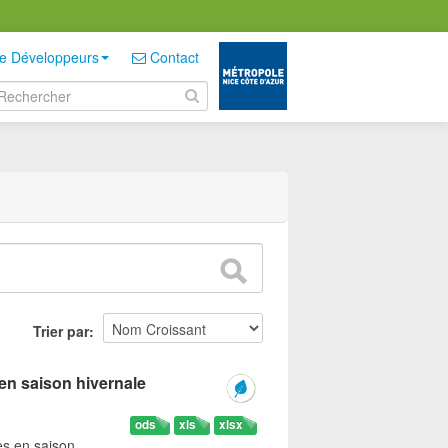
e Développeurs
Contact
Trier par
en saison hivernale
ods
xls
xlsx
es en saison