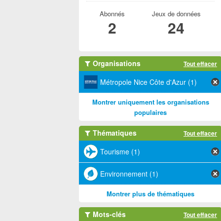
Abonnés
Jeux de données
2
24
Organisations
Tout effacer
Métropole Nice Côte d'Azur (1)
Montrer uniquement les organisations
populaires
Thématiques
Tout effacer
Tourisme (1)
Environnement (1)
Montrer plus de thématiques
Mots-clés
Tout effacer