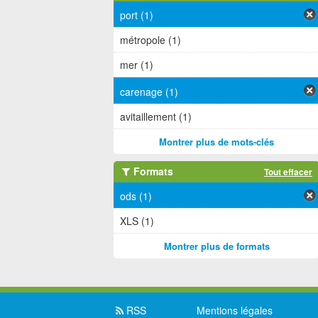
port (1)
métropole (1)
mer (1)
carenage (1)
avitaillement (1)
Montrer plus de mots-clés
Formats
Tout effacer
ods (1)
XLS (1)
Montrer plus de formats
RSS
Mentions légales