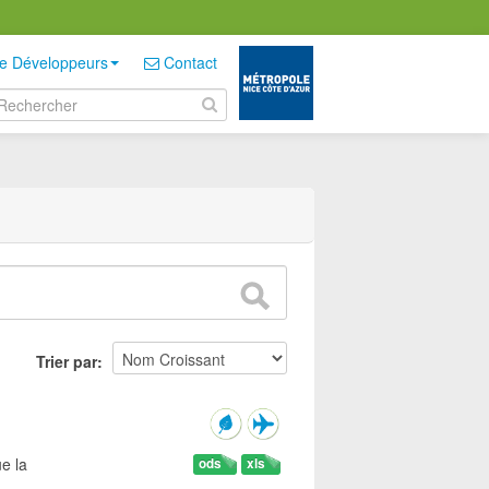
e Développeurs
Contact
Trier par
e la
ods
xls