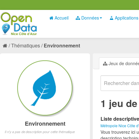
Accueil
Données
Applications
Thématiques
Environnement
Jeux de donné
1 jeu d
Liste descriptiv
Environnement
Métropole Nice Côte d
Vous trouverez ici 
Il n'y a pas de description pour cette thématique
description techniq