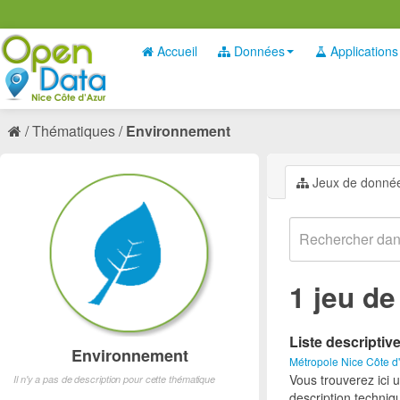
Accueil
Données
Applications
Thématiques
Environnement
Jeux de donné
1 jeu d
Liste descriptiv
Environnement
Métropole Nice Côte d
Vous trouverez ici 
Il n'y a pas de description pour cette thématique
description techniq